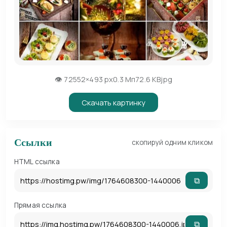
👁 72
552×493 px
0.3 Мп
72.6 KB
jpg
Скачать картинку
Ссылки
скопируй одним кликом
HTML ссылка
⧉
Прямая ссылка
⧉