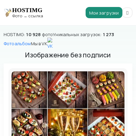
HOSTIMG
Мои загрузки
Фото → ссылка
HOSTIMG:
10 928
фото
Уникальных загрузок:
1 273
Фотоальбом
Мы в VK
Изображение без подписи