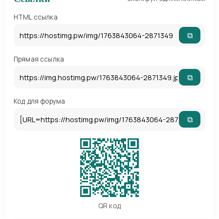
HTML ссылка
⧉
Прямая ссылка
⧉
Код для форума
⧉
QR код