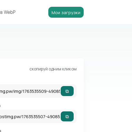
 в WebP
Мои загрузки
скопируй одним кликом
⧉
а
⧉
а