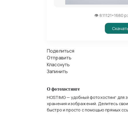
👁 81
1121×1680 p
Скачать
Поделиться
Отправить
Класснуть
Запинить
О фотохостинге
HOSTIMG — удобный фотохостинг для з
хранения изображений. Делитесь сво
быстро и просто с помощью прямых ссы