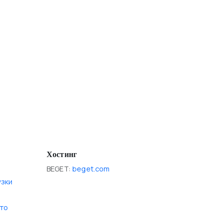
Хостинг
BEGET:
beget.com
узки
то