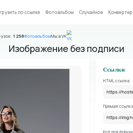
грузить по ссылке
Фотоальбом
Случайное
Конвертер
рузок:
1 258
Фотоальбом
Мы в VK
Изображение без подписи
Ссылки
HTML ссылка
Прямая ссылк
Код для форум