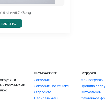
x
1.9 Мп
446.7 KB
png
 картинку
Фотохостинг
Загрузки
агрузки и
Загрузить
Мои загрузки
ими картинками
Загрузить по ссылке
Правила загр
лок.
О проекте
Фотоальбом
Написать нам
Случайное фо