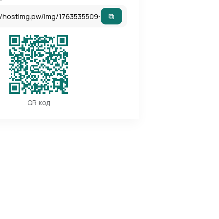
⧉
QR код