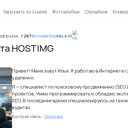
Загрузить по ссылке
Фотоальбом
Случайное
Конвер
загрузок:
1 267
Фотоальбом
Мы в VK
кта HOSTIMG
Привет! Меня зовут Илья. Я работаю в Интернете с 
удаленно.
Я — специалист по поисковому продвижению (SEO).
проектов. Умею программировать и обладаю эксп
SEO. В последнее время специализируюсь на техн
аудитах.
Быстрая связь:
Telegram