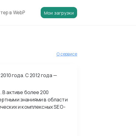
тер в WebP
Мои загрузки
О сервисе
2010 года. С 2012 года —
 В активе более 200
ертными знаниями в области
ических и комплексных SEO-