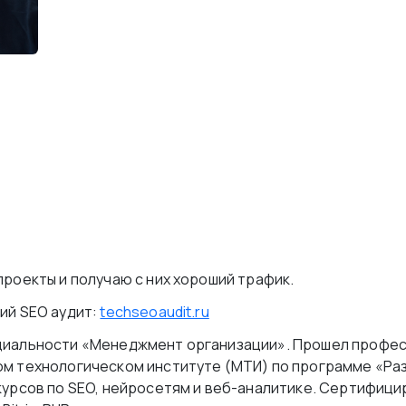
проекты и получаю с них хороший трафик.
ий SEO аудит:
techseoaudit.ru
циальности «Менеджмент организации». Прошел профе
ом технологическом институте (МТИ) по программе «Ра
курсов по SEO, нейросетям и веб-аналитике. Сертифиц