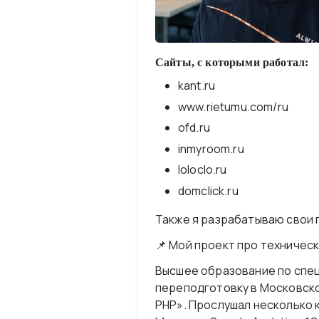
Сайты, с которыми работал:
kant.ru
www.rietumu.com/ru
ofd.ru
inmyroom.ru
loloclo.ru
domclick.ru
Также я разрабатываю свои 
📌 Мой проект про техническ
Высшее образование по спе
переподготовку в Московск
PHP». Прослушал несколько 